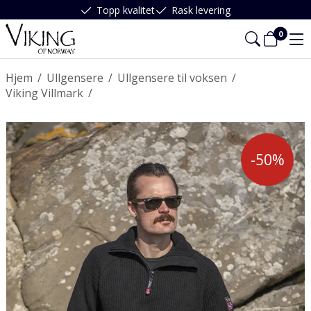
Topp kvalitet
Rask levering
0
Hjem
/
Ullgensere
/
Ullgensere til voksen
/
Viking Villmark
/
-50%