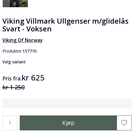
Viking Villmark Ullgenser m/glidelås
Svart - Voksen
Viking Of Norway
Produktnr.
15771h
Velg variant
kr 625
Pris
fra
kr 1 250
Kjøp