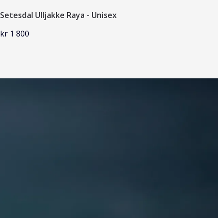
Setesdal Ulljakke Raya - Unisex
Se
kr 1 800
kr