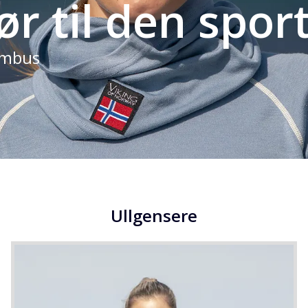
r til den spor
ambus
Ullgensere