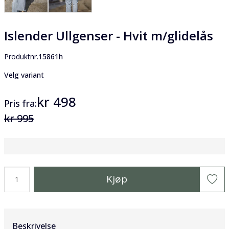
Islender Ullgenser - Hvit m/glidelås
Produktnr.
15861h
Velg variant
kr 498
Pris
fra
kr 995
Kjøp
Beskrivelse