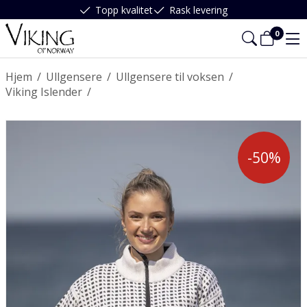
Topp kvalitet
Rask levering
0
Hjem
/
Ullgensere
/
Ullgensere til voksen
/
Viking Islender
/
-50%