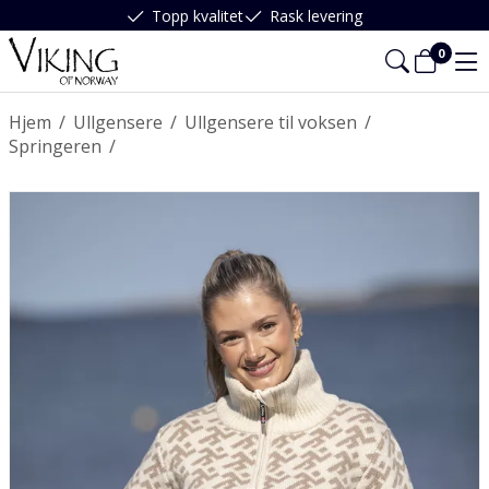
Topp kvalitet
Rask levering
0
Hjem
/
Ullgensere
/
Ullgensere til voksen
/
Springeren
/