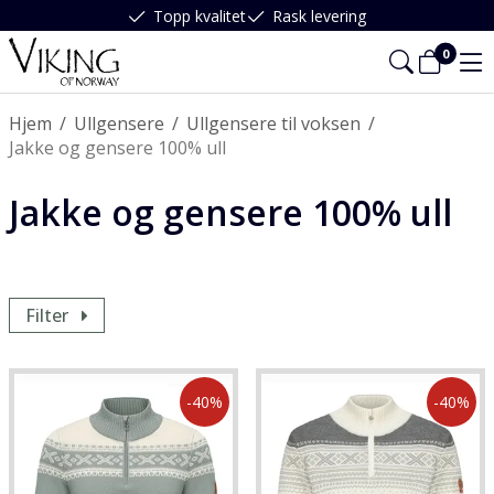
Topp kvalitet
Rask levering
0
Hjem
/
Ullgensere
/
Ullgensere til voksen
/
Jakke og gensere 100% ull
Jakke og gensere 100% ull
Filter
-40%
-40%