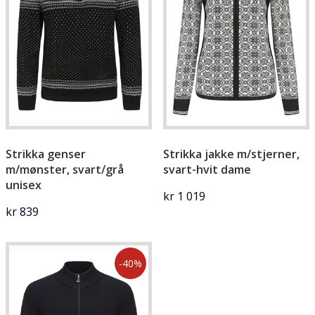
Strikka genser
Strikka jakke m/stjerner,
m/mønster, svart/grå
svart-hvit dame
unisex
kr 1 019
kr 839
-40%