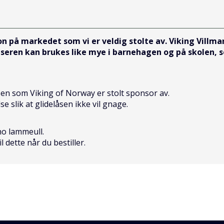
jon på markedet som vi er veldig stolte av. Viking Villm
nseren kan brukes like mye i barnehagen og på skolen, s
en som Viking of Norway er stolt sponsor av.
e slik at glidelåsen ikke vil gnage.
no lammeull.
l dette når du bestiller.