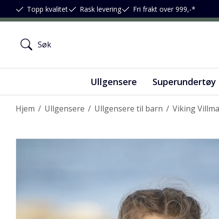
Topp kvalitet
Rask levering
Fri frakt over 999,-*
Ullgensere
Superundertøy
Hjem
/
Ullgensere
/
Ullgensere til barn
/
Viking Villm