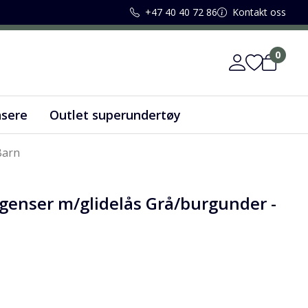
+47 40 40 72 86
Kontakt oss
0
nsere
Outlet superundertøy
Barn
lgenser m/glidelås Grå/burgunder -