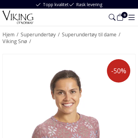
Topp kvalitet
Rask levering
0
Hjem
/
Superundertøy
/
Superundertøy til dame
/
Viking Snø
/
-50%