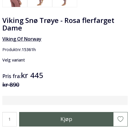
Viking Snø Trøye - Rosa flerfarget
Dame
Viking Of Norway
Produktnr.
15361h
Velg variant
kr 445
Pris
fra
kr 890
Kjøp